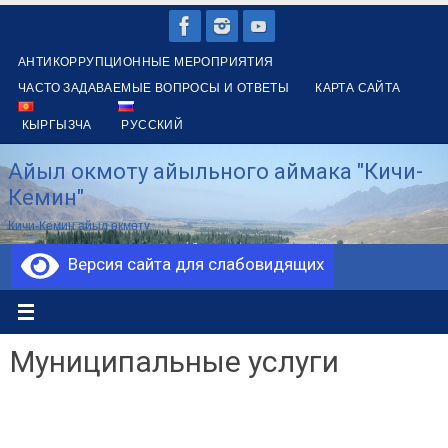
Перейти
к
АНТИКОРРУПЦИОННЫЕ МЕРОПРИЯТИЯ
содержимому
ЧАСТО ЗАДАВАЕМЫЕ ВОПРОСЫ И ОТВЕТЫ
КАРТА САЙТА
КЫРГЫЗЧА
РУССКИЙ
Айыл окмоту айыльного аймака "Кичи-
Кемин"
Кичи-Кемин айыл өкмөтү
Версия сайта для слабовидящих
Муниципальные услуги