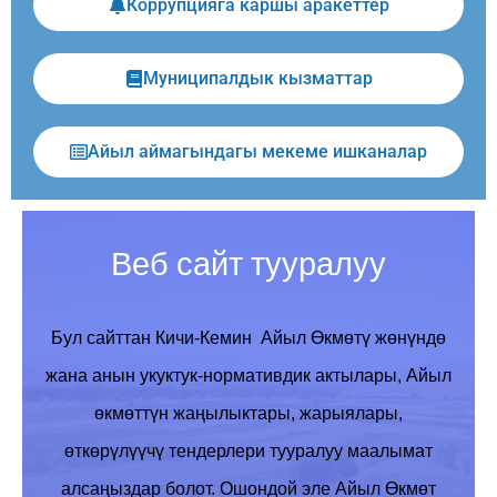
Коррупцияга каршы аракеттер
Муниципалдык кызматтар
Айыл аймагындагы мекеме ишканалар
Веб сайт тууралуу
Бул сайттан Кичи-Кемин
Айыл Өкмөтү жөнүндө
жана
анын
укуктук-нормативдик актылары
, Айыл
өкмөттүн
жаңылыктары
,
жарыялары
,
өткөрүлүүчү
тендерлери
тууралуу маалымат
алсаңыздар болот. Ошондой эле Айыл Өкмөт