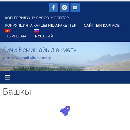
КӨП БЕРИЛҮҮЧҮ СУРОО-ЖООПТОР
КОРРУПЦИЯГА КАРШЫ ИШ-АРАКЕТТЕР
САЙТТЫН КАРТАСЫ
КЫРГЫЗЧА
РУССКИЙ
Кичи-Кемин айыл өкмөтү
Кичи-Кеминский айыл окмоту
Башкы