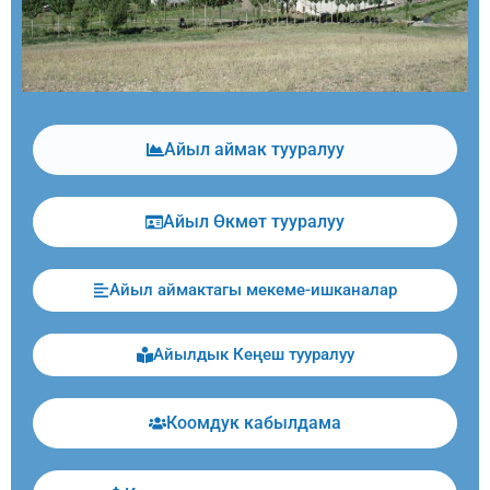
Айыл аймак тууралуу
Айыл Өкмөт тууралуу
Айыл аймактагы мекеме-ишканалар
Айылдык Кеңеш тууралуу
Коомдук кабылдама