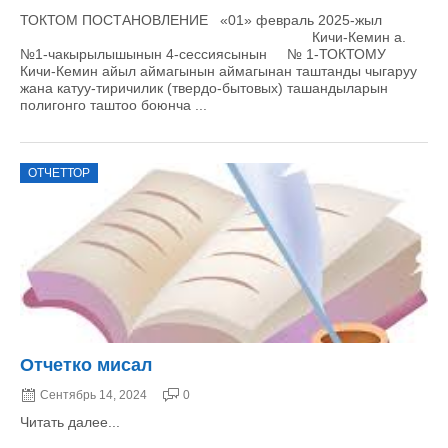
ТОКТОМ ПОСТАНОВЛЕНИЕ «01» февраль 2025-жыл
Кичи-Кемин а.
№1-чакырылышынын 4-сессиясынын № 1-ТОКТОМУ
Кичи-Кемин айыл аймагынын аймагынан таштанды чыгаруу
жана катуу-тиричилик (твердо-бытовых) ташандыларын
полигонго таштоо боюнча ...
ОТЧЕТТОР
Отчетко мисал
Сентябрь 14, 2024
0
Читать далее...