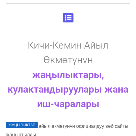
Кичи-Кемин Айыл
Өкмөтүнүн
жаңылыктары,
кулактандыруулары жана
иш-чаралары
ЖАҢЫЛЫКТАР