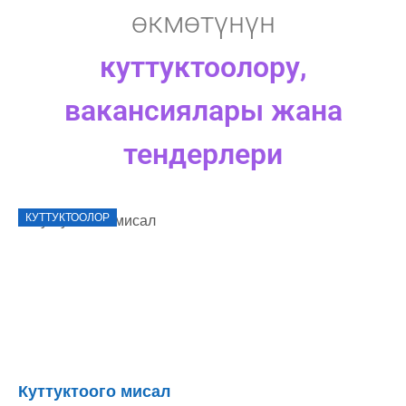
өкмөтүнүн
куттуктоолору,
вакансиялары жана
тендерлери
КУТТУКТООЛОР
Куттуктоого мисал