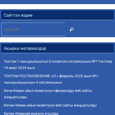
Сайттан издөө
Акыркы материалдар
Токтом 1-чакырылыштын 6-кезексиз сессиясынын №7 токтому
19-март 2025-жыл
ТОКТОМ ПОСТАНОВЛЕНИЕ «01» февраль 2025-жыл №1-
чакырылышынын 4-сессиясынын
Кичи-Кемин айыл өкмөтүнүн официалдуу веб сайты
жаңыртылды
Кичик-Кемин айыл өкмөтүнүн веб сайты жаңыртылды
Кичик-Кеминде ишкана ачылды