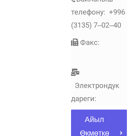
телефону: +996
(3135) 7‒02‒40
Факс:
Электрондук
дареги:
Айыл
Өкмөткө