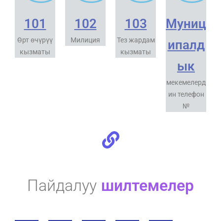
101
102
103
Муниц
Өрт өчүрүү
Милиция
Тез жардам
ипалд
кызматы
кызматы
ык
мекемелерд
ин телефон
№
Пайдалуу
шилтемелер