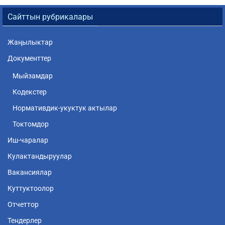
Сайттын рубрикалары
Жаңылыктар
Документтер
Мыйзамдар
Кодекстер
Нормативдик-укуктук актылар
Токтомдор
Иш-чаралар
Кулактандыруулар
Вакансиялар
Куттуктоолор
Отчеттор
Тендерлер