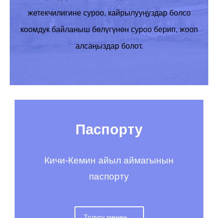
жетекчилигине суроо, кайрылууңуздар болсо
коомдук байланыш
бөлүгүнөн суроо берип, жооп
алсаңыздар болот.
Паспорту
Кичи-Кемин айыл аймагынын
паспорту
Толугу менен ...