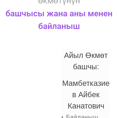
өкмөтүнүн
башчысы жана аны менен
байланыш
Айыл Өкмөт
башчы:
Мамбетказие
в Айбек
Канатович
Байланыш