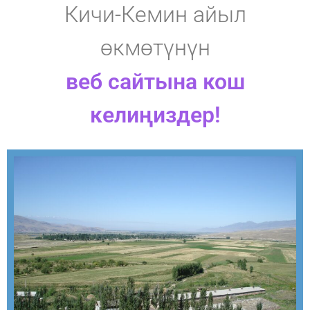
Кичи-Кемин айыл
өкмөтүнүн
веб сайтына кош
келиңиздер!