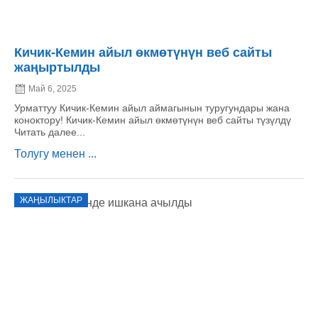
Кичик-Кемин айыл өкмөтүнүн веб сайты
жаңыртылды
Май 6, 2025
Урматтуу Кичик-Кемин айыл аймагынын туругундары жана
коноктору! Кичик-Кемин айыл өкмөтүнүн веб сайты түзүлдү
Читать далее...
Толугу менен ...
ЖАҢЫЛЫКТАР