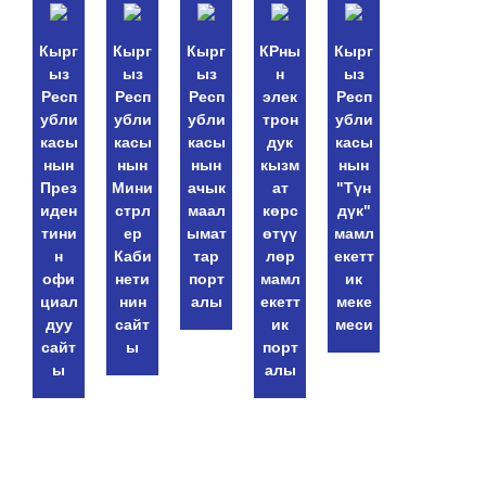
Кырг
Кырг
Кырг
КРны
Кырг
ыз
ыз
ыз
н
ыз
Респ
Респ
Респ
элек
Респ
убли
убли
убли
трон
убли
касы
касы
касы
дук
касы
нын
нын
нын
кызм
нын
През
Мини
ачык
ат
"Түн
иден
стрл
маал
көрс
дүк"
тини
ер
ымат
өтүү
мамл
н
Каби
тар
лөр
екетт
офи
нети
порт
мамл
ик
циал
нин
алы
екетт
меке
дуу
сайт
ик
меси
сайт
ы
порт
ы
алы