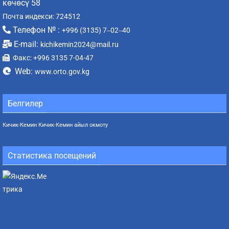
көчөсү 58
Почта индекси: 724512
Телефон № :
+996 (3135) 7‒02‒40
E-mail:
kichikemin2024@mail.ru
Факс: +996 3135 7-04-47
Web:
www.orto.gov.kg
Белгилер
Кичик-Кемин
Кичик-Кемин айыл окмоту
Статистика посещений