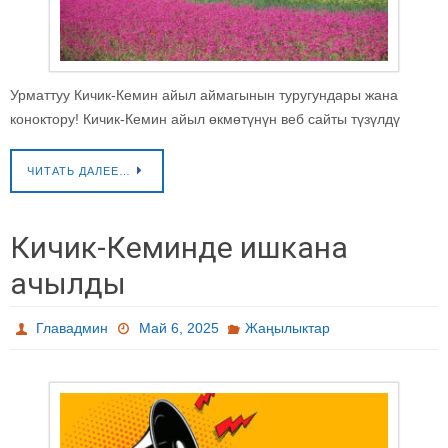
Урматтуу Кичик-Кемин айыл аймагынын туругундары жана
коноктору! Кичик-Кемин айыл өкмөтүнүн веб сайты түзүлдү
ЧИТАТЬ ДАЛЕЕ…
Кичик-Кеминде ишкана
ачылды
Главадмин
Май 6, 2025
Жаңылыктар