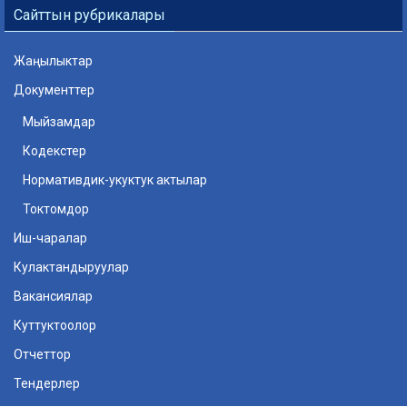
Сайттын рубрикалары
Жаңылыктар
Документтер
Мыйзамдар
Кодекстер
Нормативдик-укуктук актылар
Токтомдор
Иш-чаралар
Кулактандыруулар
Вакансиялар
Куттуктоолор
Отчеттор
Тендерлер