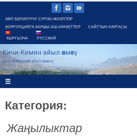
Skip
to
КӨП БЕРИЛҮҮЧҮ СУРОО-ЖООПТОР
content
КОРРУПЦИЯГА КАРШЫ ИШ-АРАКЕТТЕР
САЙТТЫН КАРТАСЫ
КЫРГЫЗЧА
РУССКИЙ
Кичи-Кемин айыл өкмөтү
Кичи-Кеминский айыл окмоту
Категория:
Жаңылыктар