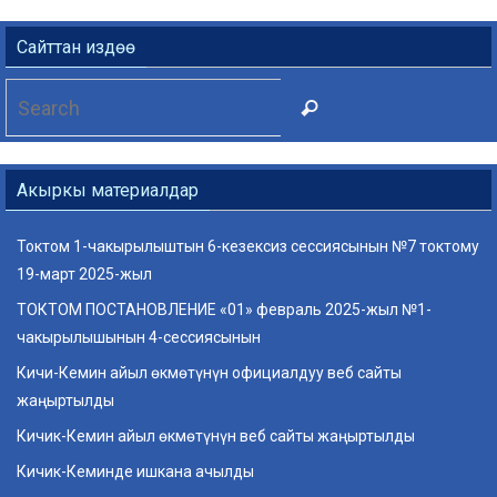
Сайттан издөө
Search
Search
for:
Акыркы материалдар
Токтом 1-чакырылыштын 6-кезексиз сессиясынын №7 токтому
19-март 2025-жыл
ТОКТОМ ПОСТАНОВЛЕНИЕ «01» февраль 2025-жыл №1-
чакырылышынын 4-сессиясынын
Кичи-Кемин айыл өкмөтүнүн официалдуу веб сайты
жаңыртылды
Кичик-Кемин айыл өкмөтүнүн веб сайты жаңыртылды
Кичик-Кеминде ишкана ачылды