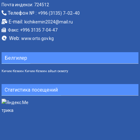
Почта индекси: 724512
Телефон № :
+996 (3135) 7‒02‒40
E-mail:
kichikemin2024@mail.ru
Факс: +996 3135 7-04-47
Web:
www.orto.gov.kg
Белгилер
Кичик-Кемин
Кичик-Кемин айыл окмоту
Статистика посещений