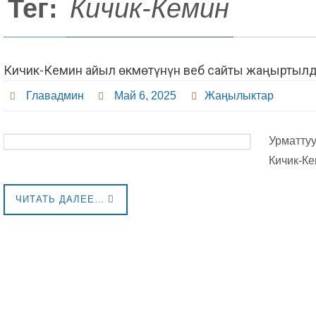
Тег:
Кичик-Кемин
Кичик-Кемин айыл өкмөтүнүн веб сайты жаңыртыл
Главадмин
Май 6, 2025
Жаңылыктар
Урматтуу
Кичик-Ке
ЧИТАТЬ ДАЛЕЕ…