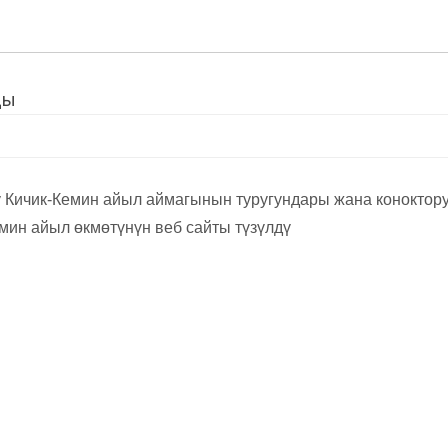
ды
 Кичик-Кемин айыл аймагынын туругундары жана коноктору
мин айыл өкмөтүнүн веб сайты түзүлдү