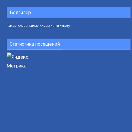
Белгилер
Кичик-Кемин
Кичик-Кемин айыл окмоту
Статистика посещений