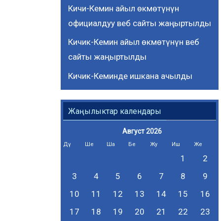
Кичи-Кемин айыл өкмөтүнүн
официалдуу веб сайты жаңыртылды
Кичик-Кемин айыл өкмөтүнүн веб
сайты жаңыртылды
Кичик-Кеминде ишкана ачылды
Жаңылыктар календары
Август 2026
Дү
Ше
Ша
Бе
Жу
Иш
Же
1
2
3
4
5
6
7
8
9
10
11
12
13
14
15
16
17
18
19
20
21
22
23