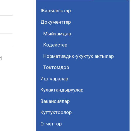
Жаңылыктар
Документтер
Мыйзамдар
Кодекстер
Нормативдик-укуктук актылар
!
Токтомдор
Иш-чаралар
Кулактандыруулар
Вакансиялар
Куттуктоолор
Отчеттор