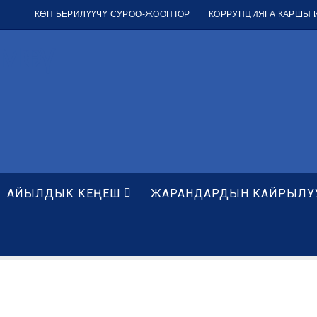
КӨП БЕРИЛҮҮЧҮ СУРОО-ЖООПТОР
КОРРУПЦИЯГА КАРШЫ 
мөтү
АЙЫЛДЫК КЕҢЕШ
ЖАРАНДАРДЫН КАЙРЫЛУ