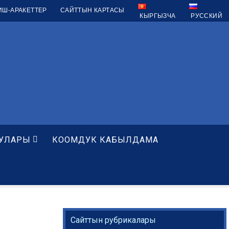
ИШ-АРАКЕТТЕР
САЙТТЫН КАРТАСЫ
КЫРГЫЗЧА
РУССКИЙ
УЛАРЫ
КООМДУК КАБЫЛДАМА
Сайттын рубрикалары