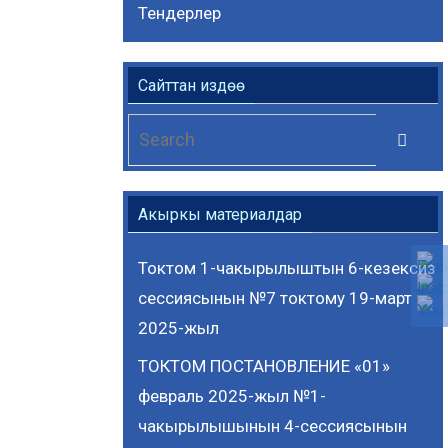
Тендерлер
Сайттан издөө
Se
Search
for
Акыркы материалдар
Токтом 1-чакырылыштын 6-кезексиз
сессиясынын №7 токтому 19-март
2025-жыл
ТОКТОМ ПОСТАНОВЛЕНИЕ «01»
февраль 2025-жыл №1-
чакырылышынын 4-сессиясынын