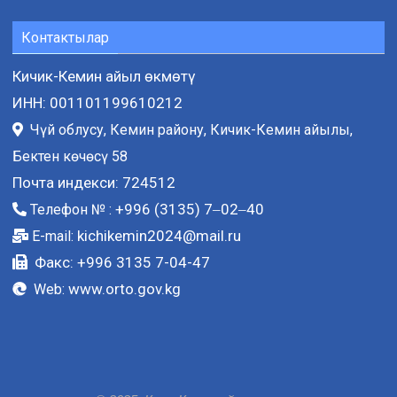
Контактылар
Кичик-Кемин айыл өкмөтү
ИНН: 001101199610212
Чүй облусу, Кемин району, Кичик-Кемин айылы,
Бектен көчөсү 58
Почта индекси: 724512
+996 (3135) 7‒02‒40
Телефон № :
kichikemin2024@mail.ru
E-mail:
Факс: +996 3135 7-04-47
www.orto.gov.kg
Web: