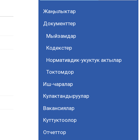
Жаңылыктар
Документтер
Мыйзамдар
Кодекстер
Нормативдик-укуктук актылар
Токтомдор
Иш-чаралар
Кулактандыруулар
Вакансиялар
Куттуктоолор
Отчеттор