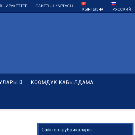
ИШ-АРАКЕТТЕР
САЙТТЫН КАРТАСЫ
КЫРГЫЗЧА
РУССКИЙ
УЛАРЫ
КООМДУК КАБЫЛДАМА
Сайттын рубрикалары