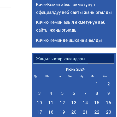
Кичи-Кемин айыл өкмөтүнүн
официалдуу веб сайты жаңыртылды
Кичик-Кемин айыл өкмөтүнүн веб
сайты жаңыртылды
Кичик-Кеминде ишкана ачылды
Жаңылыктар календары
Июнь 2024
Дү
Ше
Ша
Бе
Жу
Иш
Же
1
2
3
4
5
6
7
8
9
10
11
12
13
14
15
16
17
18
19
20
21
22
23