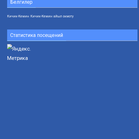
Белгилер
Кичик-Кемин
Кичик-Кемин айыл окмоту
Статистика посещений