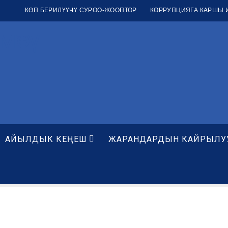
КӨП БЕРИЛҮҮЧҮ СУРОО-ЖООПТОР
КОРРУПЦИЯГА КАРШЫ 
мөтү
АЙЫЛДЫК КЕҢЕШ
ЖАРАНДАРДЫН КАЙРЫЛУ