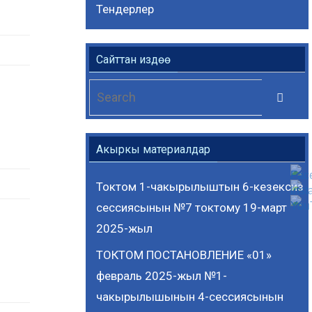
Тендерлер
Сайттан издөө
Se
Search
for
Акыркы материалдар
Токтом 1-чакырылыштын 6-кезексиз
сессиясынын №7 токтому 19-март
2025-жыл
ТОКТОМ ПОСТАНОВЛЕНИЕ «01»
февраль 2025-жыл №1-
чакырылышынын 4-сессиясынын