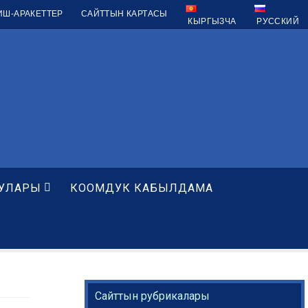
ИШ-АРАКЕТТЕР
САЙТТЫН КАРТАСЫ
КЫРГЫЗЧА
РУССКИЙ
УЛАРЫ
КООМДУК КАБЫЛДАМА
Сайттын рубрикалары