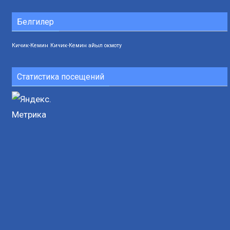
Белгилер
Кичик-Кемин
Кичик-Кемин айыл окмоту
Статистика посещений