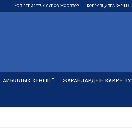
КӨП БЕРИЛҮҮЧҮ СУРОО-ЖООПТОР
КОРРУПЦИЯГА КАРШЫ 
мөтү
АЙЫЛДЫК КЕҢЕШ
ЖАРАНДАРДЫН КАЙРЫЛУ