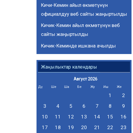
Кичи-Кемин айыл өкмөтүнүн
официалдуу веб сайты жаңыртылды
Кичик-Кемин айыл өкмөтүнүн веб
сайты жаңыртылды
Кичик-Кеминде ишкана ачылды
Жаңылыктар календары
Август 2026
Дү
Ше
Ша
Бе
Жу
Иш
Же
1
2
3
4
5
6
7
8
9
10
11
12
13
14
15
16
17
18
19
20
21
22
23