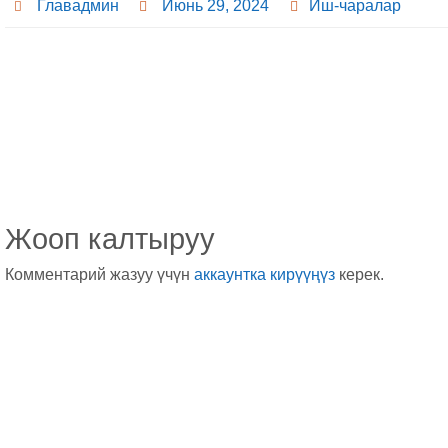
Главадмин
Июнь 29, 2024
Иш-чаралар
Жооп калтыруу
Комментарий жазуу үчүн
аккаунтка кирүүңүз
керек.