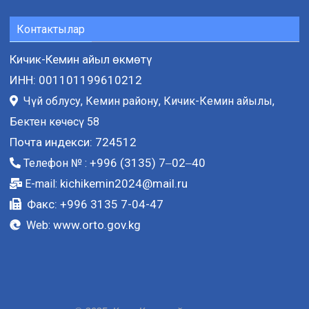
Контактылар
Кичик-Кемин айыл өкмөтү
ИНН: 001101199610212
Чүй облусу, Кемин району, Кичик-Кемин айылы,
Бектен көчөсү 58
Почта индекси: 724512
+996 (3135) 7‒02‒40
Телефон № :
kichikemin2024@mail.ru
E-mail:
Факс: +996 3135 7-04-47
www.orto.gov.kg
Web: