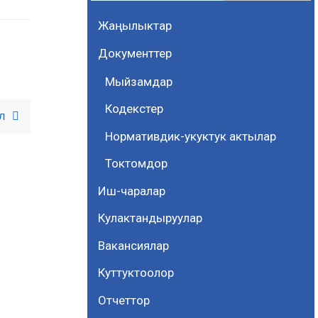
Жаңылыктар
Документтер
Мыйзамдар
Кодекстер
ал
Нормативдик-укуктук актылар
Токтомдор
Иш-чаралар
Кулактандыруулар
Вакансиялар
Куттуктоолор
Отчеттор