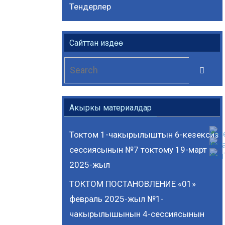
Тендерлер
Сайттан издөө
Se
Search
for
Акыркы материалдар
Токтом 1-чакырылыштын 6-кезексиз
сессиясынын №7 токтому 19-март
2025-жыл
ТОКТОМ ПОСТАНОВЛЕНИЕ «01»
февраль 2025-жыл №1-
чакырылышынын 4-сессиясынын