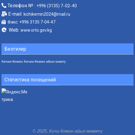
Телефон № :
+996 (3135) 7‒02‒40
E-mail:
kichikemin2024@mail.ru
Факс: +996 3135 7-04-47
Web:
www.orto.gov.kg
Белгилер
Кичик-Кемин
Кичик-Кемин айыл окмоту
Статистика посещений
© 2025. Кичи-Кемин айыл өкмөтү