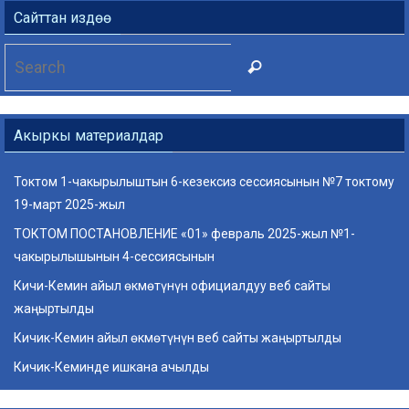
Сайттан издөө
Search
Search
for:
Акыркы материалдар
Токтом 1-чакырылыштын 6-кезексиз сессиясынын №7 токтому
19-март 2025-жыл
ТОКТОМ ПОСТАНОВЛЕНИЕ «01» февраль 2025-жыл №1-
чакырылышынын 4-сессиясынын
Кичи-Кемин айыл өкмөтүнүн официалдуу веб сайты
жаңыртылды
Кичик-Кемин айыл өкмөтүнүн веб сайты жаңыртылды
Кичик-Кеминде ишкана ачылды