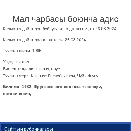
Мал чарбасы боюнча адис
Кызматка дайындоо буйругу жана датасы: 8, от 26.03.2024
Кызматка дайындалган датасы: 26.03.2024
Туулган жылы: 1965
Улуту:
кыргыз
Билген тилдери:
кыргыз, орус
Туулган жери: Кыргызс Республикасы, Чүй облусу
Билими: 1982, Фрунзенского совхоза-техникум,
ветеринария;
Сайттын рубрикалары