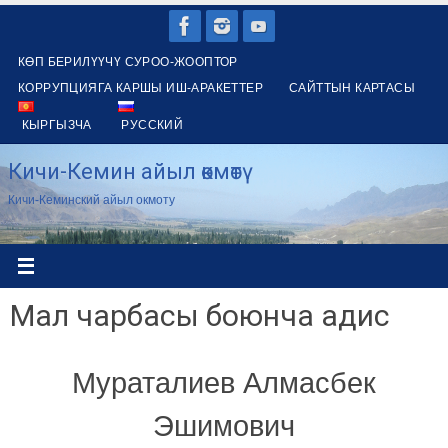
Skip
to
КӨП БЕРИЛҮҮЧҮ СУРОО-ЖООПТОР
content
КОРРУПЦИЯГА КАРШЫ ИШ-АРАКЕТТЕР
САЙТТЫН КАРТАСЫ
КЫРГЫЗЧА
РУССКИЙ
Кичи-Кемин айыл өкмөтү
Кичи-Кеминский айыл окмоту
Мал чарбасы боюнча адис
Мураталиев Алмасбек
Эшимович