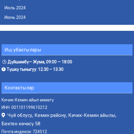
Июль 2024
Июнь 2024
Иш убактылары
Дүйшөмбү— Жума, 09:00 — 18:00
Түшкү тыныгуу: 12.30 – 13.30
Контактылар
Кичик-Кемин айыл өкмөтү
ИНН: 001101199610212
Чүй облусу, Кемин району, Кичик-Кемин айылы,
Бектен көчөсү 58
Почта индекси: 724512