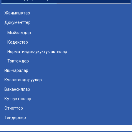
Жаңылыктар
Документтер
Мыйзамдар
Кодекстер
Нормативдик-укуктук актылар
Токтомдор
Иш-чаралар
Кулактандыруулар
Вакансиялар
Куттуктоолор
Отчеттор
Тендерлер